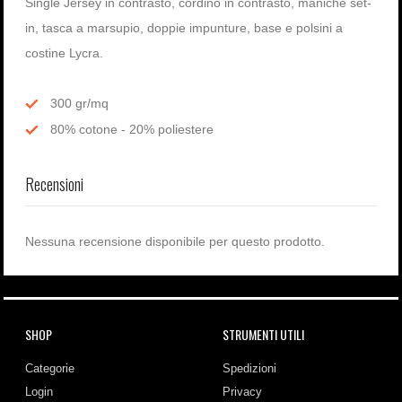
Single Jersey in contrasto, cordino in contrasto, maniche set-
in, tasca a marsupio, doppie impunture, base e polsini a
costine Lycra.
300 gr/mq
80% cotone - 20% poliestere
Recensioni
Nessuna recensione disponibile per questo prodotto.
SHOP
STRUMENTI UTILI
Categorie
Spedizioni
Login
Privacy